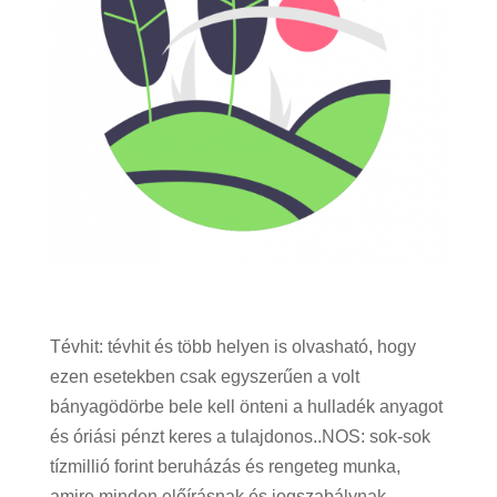
Tévhit: tévhit és több helyen is olvasható, hogy
ezen esetekben csak egyszerűen a volt
bányagödörbe bele kell önteni a hulladék anyagot
és óriási pénzt keres a tulajdonos..NOS: sok-sok
tízmillió forint beruházás és rengeteg munka,
amire minden előírásnak és jogszabálynak