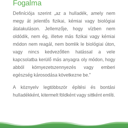
Fogalma
Definíciója szerint „az a hulladék, amely nem
megy át jelentős fizikai, kémiai vagy biológiai
átalakuláson. Jellemzője, hogy vízben nem
oldódik, nem ég, illetve más fizikai vagy kémiai
módon nem reagál, nem bomlik le biológiai úton,
vagy nincs kedvezőtlen hatással a vele
kapcsolatba kerülő más anyagra oly módon, hogy
abból környezetszennyezés vagy emberi
egészség károsodása következne be.”
A köznyelv legtöbbször építési és bontási
hulladékként, kitermelt földként vagy sittként említi.