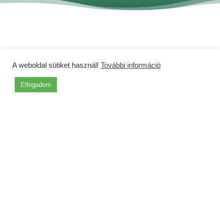
Kapcsolat
A weboldal sütiket használ!
További információ
Szakony külterület
Elfogadom
Győr-Moson-Sopron és Vas megye határán
0152/3 hrsz
email:
szakonyinert@gmail.com
Tel: 0670-741-8881
Küldjön üzenetet!