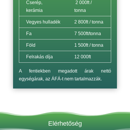
Cserép,
2 000ft /
kerámia
tonna
Vegyes hulladék
2 800ft / tonna
Fa
7 500ft/tonna
Föld
1 500ft / tonna
Felrakás díja
12 000ft
A fentiekben megadott árak nettó
egységárak, az ÁFÁ-t nem tartalmazzák.
Elérhetőség