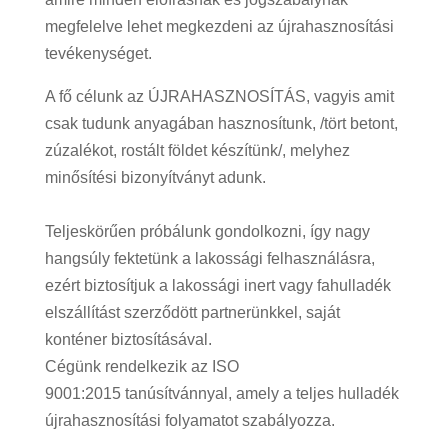
megfelelve lehet megkezdeni az újrahasznosítási
tevékenységet.
A fő célunk az ÚJRAHASZNOSÍTÁS, vagyis amit
csak tudunk anyagában hasznosítunk, /tört betont,
zúzalékot, rostált földet készítünk/, melyhez
minősítési bizonyítványt adunk.
Teljeskörűen próbálunk gondolkozni, így nagy
hangsúly fektetünk a lakossági felhasználásra,
ezért biztosítjuk a lakossági inert vagy
fa
hulladék
elszállítást
szerződött partnerünkkel, saját
konténer biztosításával.
Cégünk rendelkezik az ISO
9001:2015
tanúsítvánnyal, amely a teljes hulladék
újrahasznosítási folyamatot szabályozza.