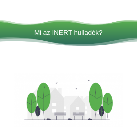
Mi az INERT hulladék?